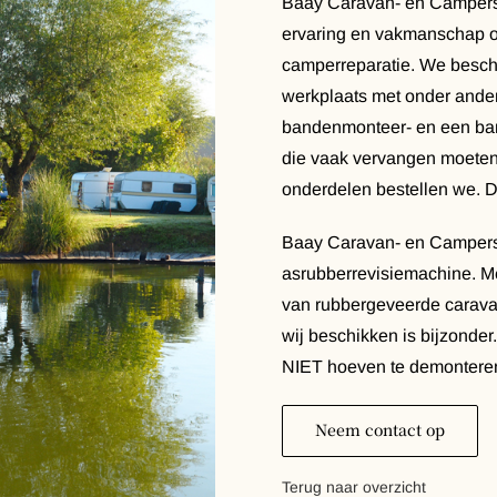
Baay Caravan- en Camperse
ervaring en vakmanschap o
camperreparatie. We besch
werkplaats met onder ande
bandenmonteer- en een ba
die vaak vervangen moeten
onderdelen bestellen we. Da
Baay Caravan- en Camperse
asrubberrevisiemachine. M
van rubbergeveerde carav
wij beschikken is bijzonder
NIET hoeven te demontere
Neem contact op
Terug naar overzicht